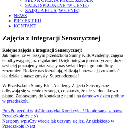
PEŁNA OFERTA PRZEDSZKOLA
SALKI SPECJALNE (W CENIE)
ZAJĘCIA PLUS (W CENIE)
NEWS
PROJEKT EU
KONTAKT
Zajęcia z Integracji Sensorycznej
Kolejne zajęcia z integracji Sensorycznej!
Jak fajnie, że w naszym przedszkolu Sunny Kids Academy, zajęcia
te odbywają się już regularnie! Dzięki integracji sensorycznej dużo
szybciej poznajemy otaczający nas świat i lepiej go potrafimy
zrozumieć. Bodźce nas kształtują, zbliżają i pozwalają zrozumieć
jak działają nasze zmysły. Super odczucia!
W Przedszkolu Sunny Kids Academy Zajęcia Sensoryczne
odbywają się w cenie czesnego, co znaczy, że nie są dodatkowo
płatne. Zapraszamy do kontaktu z nami i na
darmowy dzień próbny
w przedszkolu
.
Prev
Poprzedni wpis
Gimnastyka Korekcyjna! Bo nie samą zabawą
Przedszkole żyje :-)
Następny wpis
Czy wiecie jak uczymy się jęz. Angielskiego w
Przedszkolu?
Next