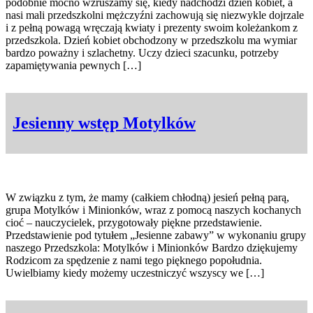
podobnie mocno wzruszamy się, kiedy nadchodzi dzień kobiet, a
nasi mali przedszkolni mężczyźni zachowują się niezwykle dojrzale
i z pełną powagą wręczają kwiaty i prezenty swoim koleżankom z
przedszkola. Dzień kobiet obchodzony w przedszkolu ma wymiar
bardzo poważny i szlachetny. Uczy dzieci szacunku, potrzeby
zapamiętywania pewnych […]
Jesienny wstęp Motylków
W związku z tym, że mamy (całkiem chłodną) jesień pełną parą,
grupa Motylków i Minionków, wraz z pomocą naszych kochanych
cioć – nauczycielek, przygotowały piękne przedstawienie.
Przedstawienie pod tytułem „Jesienne zabawy” w wykonaniu grupy
naszego Przedszkola: Motylków i Minionków Bardzo dziękujemy
Rodzicom za spędzenie z nami tego pięknego popołudnia.
Uwielbiamy kiedy możemy uczestniczyć wszyscy we […]