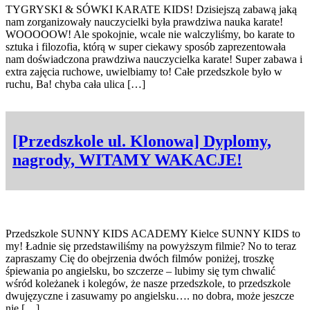
TYGRYSKI & SÓWKI KARATE KIDS! Dzisiejszą zabawą jaką
nam zorganizowały nauczycielki była prawdziwa nauka karate!
WOOOOOW! Ale spokojnie, wcale nie walczyliśmy, bo karate to
sztuka i filozofia, którą w super ciekawy sposób zaprezentowała
nam doświadczona prawdziwa nauczycielka karate! Super zabawa i
extra zajęcia ruchowe, uwielbiamy to! Całe przedszkole było w
ruchu, Ba! chyba cała ulica […]
[Przedszkole ul. Klonowa] Dyplomy,
nagrody, WITAMY WAKACJE!
Przedszkole SUNNY KIDS ACADEMY Kielce SUNNY KIDS to
my! Ładnie się przedstawiliśmy na powyższym filmie? No to teraz
zapraszamy Cię do obejrzenia dwóch filmów poniżej, troszkę
śpiewania po angielsku, bo szczerze – lubimy się tym chwalić
wśród koleżanek i kolegów, że nasze przedszkole, to przedszkole
dwujęzyczne i zasuwamy po angielsku…. no dobra, może jeszcze
nie […]