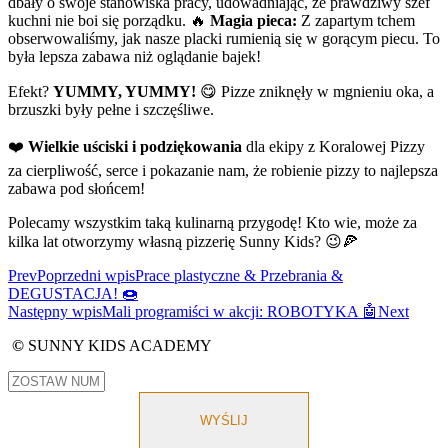
dbały o swoje stanowiska pracy, udowadniając, że prawdziwy szef
kuchni nie boi się porządku. 🔥
Magia pieca:
Z zapartym tchem
obserwowaliśmy, jak nasze placki rumienią się w gorącym piecu. To
była lepsza zabawa niż oglądanie bajek!
Efekt?
YUMMY, YUMMY!
😋 Pizze zniknęły w mgnieniu oka, a
brzuszki były pełne i szczęśliwe.
❤️
Wielkie uściski i podziękowania
dla ekipy z Koralowej Pizzy
za cierpliwość, serce i pokazanie nam, że robienie pizzy to najlepsza
zabawa pod słońcem!
Polecamy wszystkim taką kulinarną przygodę! Kto wie, może za
kilka lat otworzymy własną pizzerię Sunny Kids? 😉🍕
Prev
Poprzedni wpis
Prace plastyczne & Przebrania &
DEGUSTACJA! 🍩
Następny wpis
Mali programiści w akcji: ROBOTYKA 🤖
Next
©
SUNNY KIDS ACADEMY
WYŚLIJ