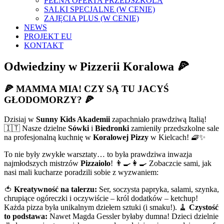
PEŁNA OFERTA PRZEDSZKOLA
SALKI SPECJALNE (W CENIE)
ZAJĘCIA PLUS (W CENIE)
NEWS
PROJEKT EU
KONTAKT
Odwiedziny w Pizzerii Koralowa 🍕
🍕 MAMMA MIA! CZY SĄ TU JACYŚ
GŁODOMORZY? 🍕
Dzisiaj w
Sunny Kids Akademii
zapachniało prawdziwą Italią!
🇮🇹 Nasze dzielne
Sówki
i
Biedronki
zamieniły przedszkolne sale
na profesjonalną kuchnię w
Koralowej Pizzy
w Kielcach! 🧇✨
To nie były zwykłe warsztaty… to była prawdziwa inwazja
najmłodszych mistrzów
Pizzaiolo
! 👨‍🍳👩‍🍳 Zobaczcie sami, jak
nasi mali kucharze poradzili sobie z wyzwaniem:
🍅
Kreatywność na talerzu:
Ser, soczysta papryka, salami, szynka,
chrupiące ogóreczki i oczywiście – król dodatków – ketchup!
Każda pizza była unikalnym dziełem sztuki (i smaku!). 🧹
Czystość
to podstawa:
Nawet Magda Gessler byłaby dumna! Dzieci dzielnie